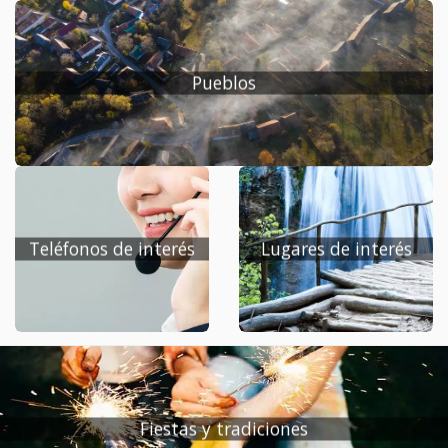
ágiles. De esta forma y utilizando las nuevas tecnologías de la
información, se pone a disposición de este municipio un
Portal Web Público que permita, dar a conocer las
Pueblos
características del municipio, promocionar sus iniciativas
turísticas, ofrecer información institucional sobre el
Ayuntamiento y ofrecer servicios de valor añadido a sus
ciudadanos.
Teléfonos de interés
Lugares de interés
Fiestas y tradiciones