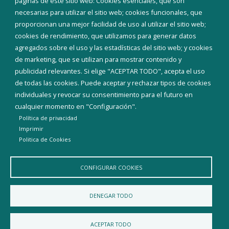
páginas de este sitio web: Cookies esenciales, que son
necesarias para utilizar el sitio web; cookies funcionales, que
proporcionan una mejor facilidad de uso al utilizar el sitio web;
cookies de rendimiento, que utilizamos para generar datos
agregados sobre el uso y las estadísticas del sitio web; y cookies
Ayuntamiento de Carrias
de marketing, que se utilizan para mostrar contenido y
publicidad relevantes. Si elige "ACEPTAR TODO", acepta el uso
DIRECCIÓN
de todas las cookies. Puede aceptar y rechazar tipos de cookies
Calle Mayor - 09248
individuales y revocar su consentimiento para el futuro en
cualquier momento en "Configuración".
TELÉFONO
Política de privacidad
947563244
Imprimir
EMAIL
Politica de Cookies
carrias@diputaciondeburgos.net
CONFIGURAR COOKIES
DENEGAR TODO
ACEPTAR TODO