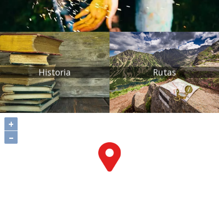
Historia
Rutas
+
–